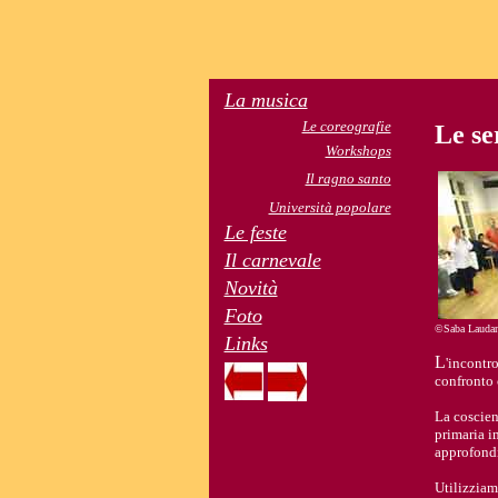
La musica
Le coreografie
Le se
Workshops
Il ragno santo
Università popolare
Le feste
Il carnevale
Novità
Foto
©Saba Lauda
Links
L
'incontro
confronto c
La coscien
primaria i
approfondi
Utilizziam