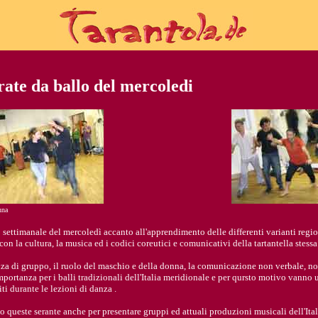
rate da ballo del mercoledi
nna
 settimanale del mercoledì accanto all'apprendimento delle differenti varianti regiona
on la cultura, la musica ed i codici coreutici e comunicativi della tartantella stessa
za di gruppo, il ruolo del maschio e della donna, la comunicazione non verbale, nonc
mportanza per i balli tradizionali dell'Italia meridionale e per qursto motivo vanno 
ti durante le lezioni di danza .
o queste serante anche per presentare gruppi ed attuali produzioni musicali dell'Ita