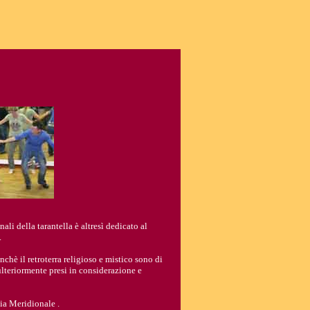
li della tarantella è altresì dedicato al
.
hè il retroterra religioso e mistico sono di
ulteriormente presi in considerazione e
lia Meridionale .