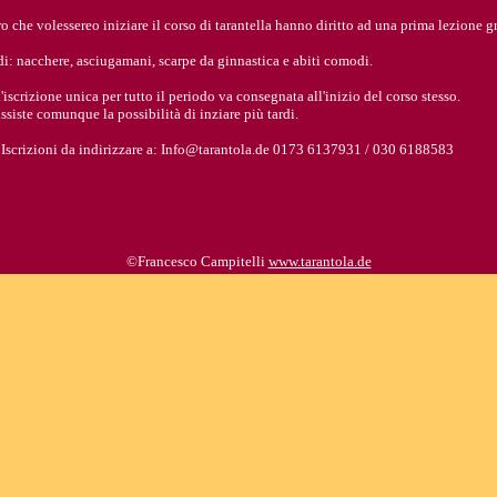
o che volessereo iniziare il corso di tarantella hanno diritto ad una prima lezione gr
i: nacchere, asciugamani, scarpe da ginnastica e abiti comodi.
'iscrizione unica per tutto il periodo va consegnata all'inizio del corso stesso.
ussiste comunque la possibilità di inziare più tardi.
: Iscrizioni da indirizzare a: Info@tarantola.de 0173 6137931 / 030 6188583
©Francesco Campitelli
www.tarantola.de