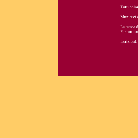
Tutti color
Munitevi d
La tasssa d
Per tutti s
Iscrizioni